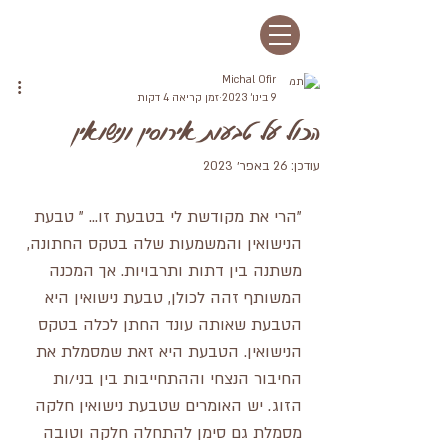
Michal Ofir
9 בינו׳ 2023
זמן קריאה 4 דקות
הכול על טבעות אירוסין ונישואין
עודכן:
26 באפר׳ 2023
"הרי את מקודשת לי בטבעת זו... " טבעת 
הנישואין והמשמעות שלה בטקס החתונה, 
משתנה בין דתות ותרבויות. אך המכנה 
המשותף זהה לכולן, טבעת נישואין היא 
הטבעת שאותה עונד החתן לכלה בטקס 
הנישואין. הטבעת היא זאת שמסמלת את 
החיבור הנצחי וההתחייבות בין בני/ות 
הזוג. יש האומרים שטבעת נישואין חלקה 
מסמלת גם סימן להתחלה חלקה וטובה 