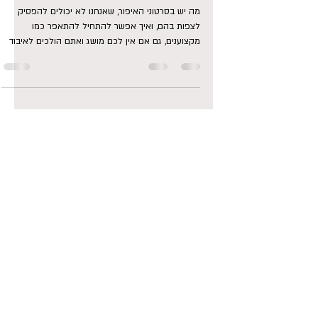
15 בינו׳ 2025
זמן קריאה 2 דקות
למה אנחנו אוהבים סרטוני איפור ברשת ?
מה יש בסרטוני האיפור, שאנחנו לא יכולים להפסיק
לצפות בהם, ואיך אפשר להתחיל להתאפר כמו
מקצוענים, גם אם אין לכם מושג ואתם הולכים לאיבוד
משלל...