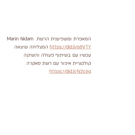
המאפרת ומשפיענית הרשת Marin Nidam 
https://did.li/q8VTY
 המצליחה שיצאה 
עכשיו עם בשיתוף פעולה והשיקה 
קולקציית איפור עם רשת סאקרה 
https://did.li/N2c6q