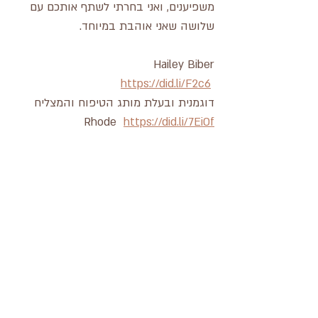
משפיענים, ואני בחרתי לשתף אותכם עם 
שלושה שאני אוהבת במיוחד.
 Hailey Biber
https://did.li/F2c6
דוגמנית ובעלת מותג הטיפוח והמצליח  
Rhode  
https://did.li/7EiOf