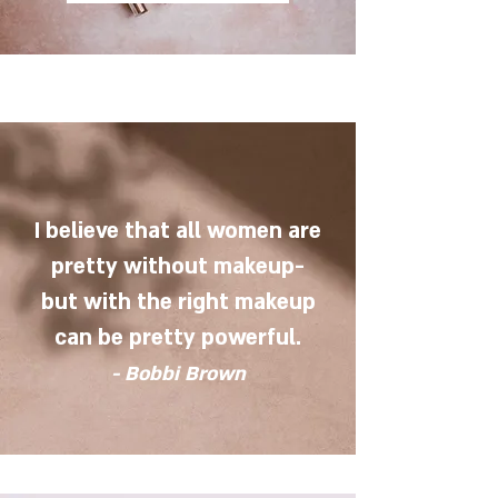
I believe that all women are
pretty without makeup-
but with the right makeup
can be pretty powerful.
- Bobbi Brown