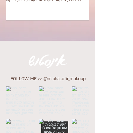
לצילומים, מייקאפ לנקבוביות פעורות, שימר, מייקאפ
לעור בוגר, איילנר, קונטורינג, איפור עיניים, סומק, סומק
בקרם, המלצות איפור, must have, איך לקנות איפור,
איפור לכל כי, איפור יוקרתי,
אינסטוש
FOLLOW ME >> @michal.ofir_makeup